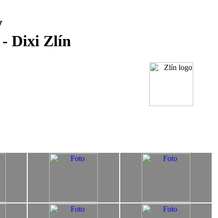
y
- Dixi Zlín