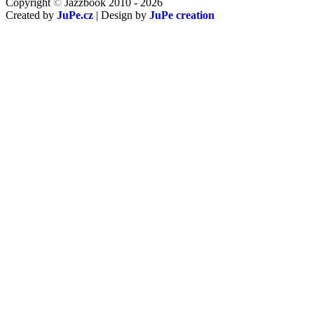
Copyright
©
Jazzbook 2010 - 2026
Created by
JuPe.cz
| Design by
JuPe creation