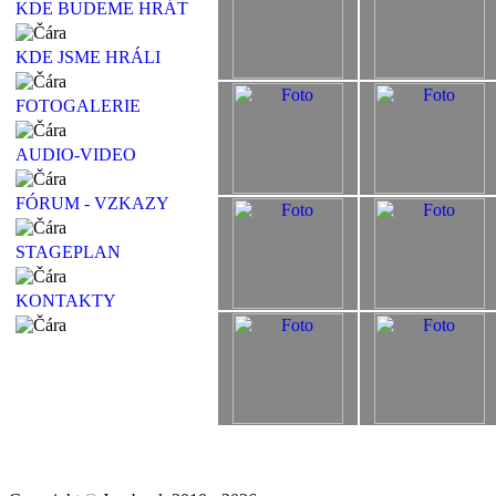
KDE BUDEME HRÁT
KDE JSME HRÁLI
FOTOGALERIE
AUDIO-VIDEO
FÓRUM - VZKAZY
STAGEPLAN
KONTAKTY