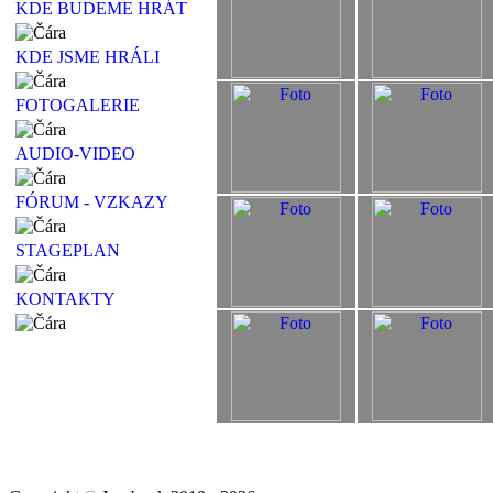
KDE BUDEME HRÁT
KDE JSME HRÁLI
FOTOGALERIE
AUDIO-VIDEO
FÓRUM - VZKAZY
STAGEPLAN
KONTAKTY