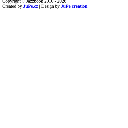
Copyright
©
Jazzbook 2010 - 2026
Created by
JuPe.cz
| Design by
JuPe creation